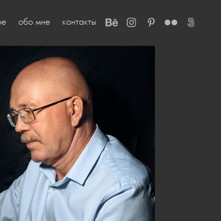
ое
обо мне
контакты