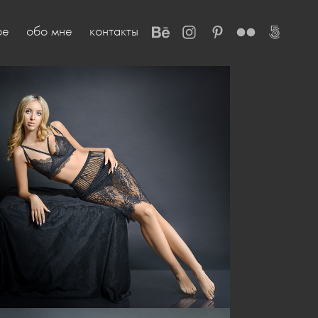
ое
обо мне
контакты